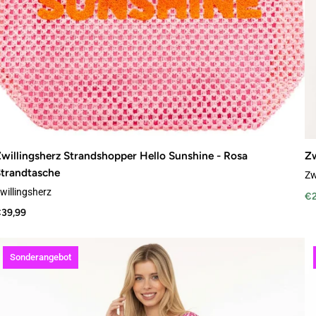
willingsherz Strandshopper Hello Sunshine - Rosa
Zw
trandtasche
Zw
willingsherz
€2
39,99
Sonderangebot