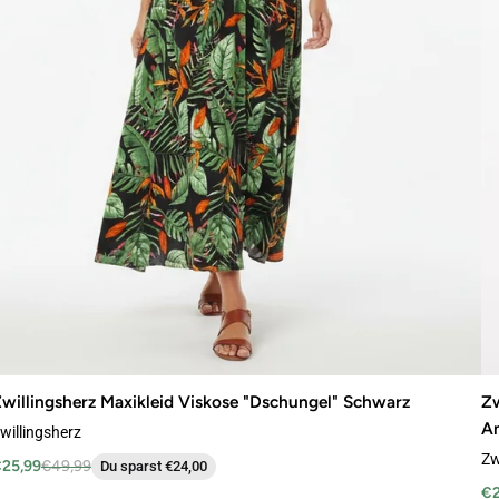
willingsherz Maxikleid Viskose "Dschungel" Schwarz
Zw
An
willingsherz
Zw
25,99
€49,99
Du sparst €24,00
€2