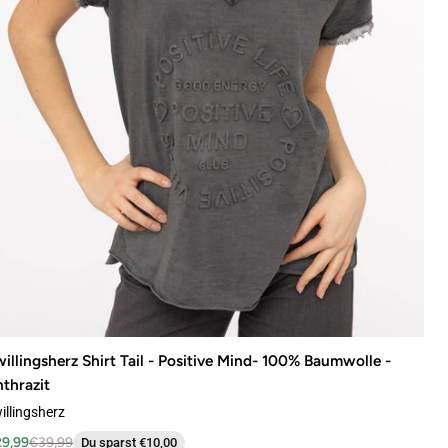
illingsherz Shirt Tail - Positive Mind- 100% Baumwolle -
thrazit
illingsherz
9,99
€39,99
Du sparst €10,00