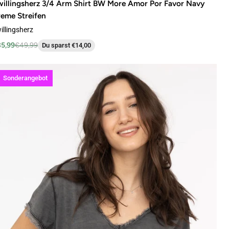
illingsherz 3/4 Arm Shirt BW More Amor Por Favor Navy
eme Streifen
illingsherz
5,99
€49,99
Du sparst €14,00
Sonderangebot