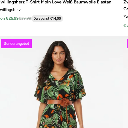
willingsherz T-Shirt Moin Love Weiß Baumwolle Elastan
Zw
Cr
willingsherz
Zw
on €25,99
€39,99
Du sparst €14,00
€3
Sonderangebot