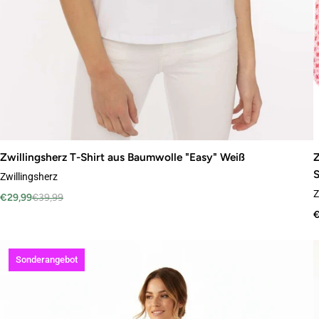
Zwillingsherz T-Shirt aus Baumwolle "Easy" Weiß
Z
S
Zwillingsherz
Z
€29,99
€39,99
€
Sonderangebot