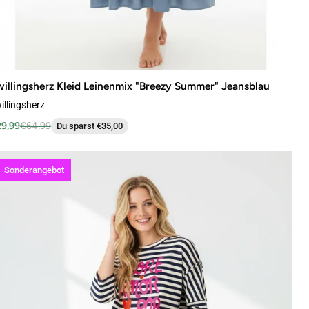
illingsherz Kleid Leinenmix "Breezy Summer" Jeansblau
illingsherz
9,99
€64,99
Du sparst €35,00
Sonderangebot