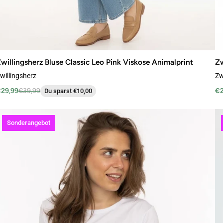
willingsherz Bluse Classic Leo Pink Viskose Animalprint
Zw
willingsherz
Zw
29,99
€39,99
€2
Du sparst €10,00
Sonderangebot