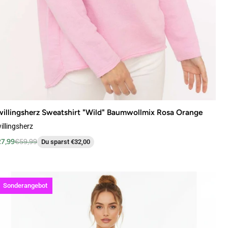
illingsherz Sweatshirt "Wild" Baumwollmix Rosa Orange
illingsherz
7,99
€59,99
Du sparst €32,00
Sonderangebot