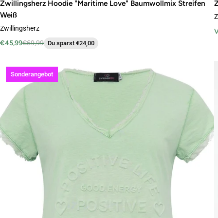
Zwillingsherz Hoodie "Maritime Love" Baumwollmix Streifen
Z
Weiß
Z
Zwillingsherz
V
€45,99
€69,99
Du sparst €24,00
Sonderangebot