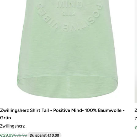
Zwillingsherz Shirt Tail - Positive Mind- 100% Baumwolle -
Z
Grün
Z
Zwillingsherz
€
€29,99
€39,99
Du sparst €10,00