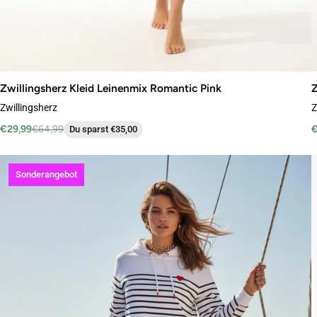
Zwillingsherz Kleid Leinenmix Romantic Pink
Z
Zwillingsherz
Z
€29,99
€64,99
€
Du sparst €35,00
Sonderangebot