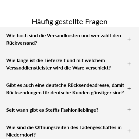
Häufig gestellte Fragen
Wie hoch sind die Versandkosten und wer zahlt den
Rückversand?
Kostenfreier Versand für unsere Kunden aus
Wie lange ist die Lieferzeit und mit welchem
Deutschland & Österreich. Die Kosten für die
Versanddienstleister wird die Ware verschickt?
Rücksendung trägt der Käufer (
siehe
Die Lieferzeit beträgt 3-4 Werktage. Nach
Widerrufsbelehrung
)
Gibt es auch eine deutsche Rücksendeadresse, damit
Deutschland versenden wir ausschließlich
Rücksendungen für deutsche Kunden günstiger sind?
versichert mit DHL. Innerhalb Österreichs mit der
Ja. Die Adresse lautet: Stefanie Lüder c/o Bernhard
österreichischen Post und ebenfalls nur versichert
Seit wann gibt es Steffis Fashionlieblinge?
Lüder, Winkeler Strasse 69 in 65366 Geisenheim,
Deutschland
Mein Ladengeschäft in Niederndorf/Tirol/
Wie sind die Öffnungszeiten des Ladengeschäftes in
Österreich gründete ich im August 2016. Im
Niederndorf?